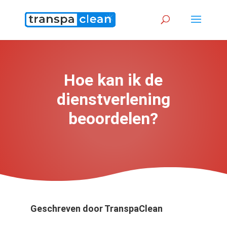
Hoe kan ik de
dienstverlening
beoordelen?
Geschreven door
TranspaClean