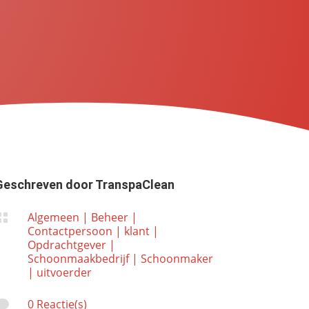
Geschreven door
TranspaClean
Algemeen
|
Beheer
|

Contactpersoon
|
klant
|
Opdrachtgever
|
Schoonmaakbedrijf
|
Schoonmaker
|
uitvoerder
0 Reactie(s)
