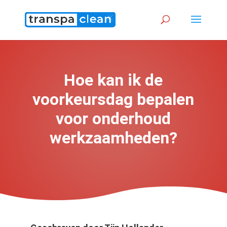
Hoe kan ik de
voorkeursdag bepalen
voor onderhoud
werkzaamheden?