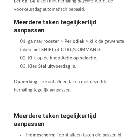
Let op:
Bij taken met herhaling
dagelijks
wordt de
voorkeursdag automatisch bepaald.
Meerdere taken tegelijkertijd
aanpassen
ga naar
rooster
>
Periodiek
> klik de gewenste
taken met
SHIFT
of
CTRL/COMMAND
.
Klik op de knop
Actie op selectie
.
Kies
Stel uitvoerdag in
.
Opmerking:
Je kunt alleen taken met dezelfde
herhaling tegelijk aanpassen.
Meerdere taken tegelijkertijd
aanpassen
Homescherm:
Toont alleen taken die passen bij